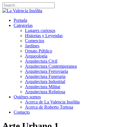
Portada
Categorías
Lugares curiosos
Historias y Leyendas
Comercios
Jardines
Ornato Público
Arqueología
Arquitectura Civil
Arquitectura Contemporanea
Arquitectura Ferroviaria
Arquitectura Funeraria
Arquitectura Industrial
Arquitectura Militar
Arquitectura Religiosa
Quiénes somos
Acerca de La Valencia Insólita
Acerca de Roberto Tortosa
Contacto
Arte Urbano
1