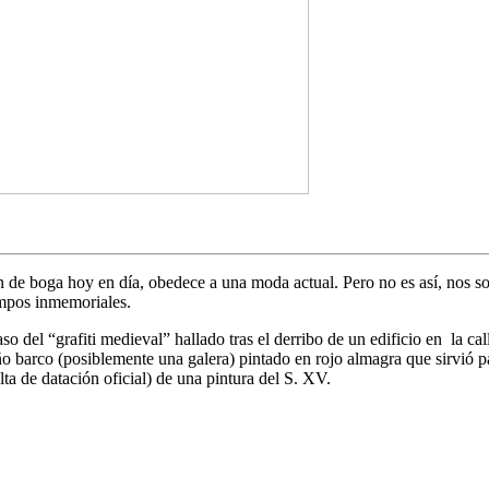
tan de boga hoy en día, obedece a una moda actual. Pero no es así, nos
iempos inmemoriales.
del “grafiti medieval” hallado tras el derribo de un edificio en la call
o barco (posiblemente una galera) pintado en rojo almagra que sirvió pa
lta de datación oficial) de una pintura del S. XV.