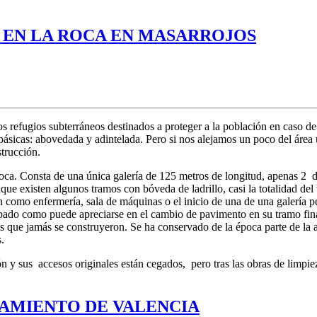
 EN LA ROCA EN MASARROJOS
s refugios subterráneos destinados a proteger a la población en caso de
 básicas: abovedada y adintelada. Pero si nos alejamos un poco del áre
strucción.
roca. Consta de una única galería de 125 metros de longitud, apenas 2 
ue existen algunos tramos con bóveda de ladrillo, casi la totalidad del 
n como enfermería, sala de máquinas o el inicio de una de una galería pe
abado como puede apreciarse en el cambio de pavimento en su tramo fina
s que jamás se construyeron. Se ha conservado de la época parte de la ant
.
n y sus accesos originales están cegados, pero tras las obras de limpie
TAMIENTO DE VALENCIA