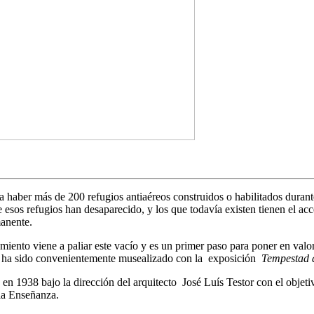
aber más de 200 refugios antiaéreos construidos o habilitados durante 
esos refugios han desaparecido, y los que todavía existen tienen el acc
manente.
amiento viene a paliar este vacío y es un primer paso para poner en valo
 que ha sido convenientemente musealizado con la exposición
Tempestad 
en 1938 bajo la dirección del arquitecto José Luís Testor con el objetiv
 la Enseñanza.