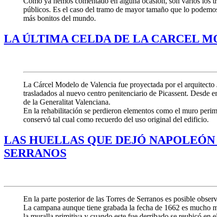
Como ya hemos comentado en alguna ocasión, son varios los tram
públicos. Es el caso del tramo de mayor tamaño que lo podemos
más bonitos del mundo.
LA ÚLTIMA CELDA DE LA CARCEL 
La Cárcel Modelo de Valencia fue proyectada por el arquitecto 
trasladados al nuevo centro penitenciario de Picassent. Desde 
de la Generalitat Valenciana.
En la rehabilitación se perdieron elementos como el muro perime
conservó tal cual como recuerdo del uso original del edificio.
LAS HUELLAS QUE DEJÓ NAPOLEÓN E
SERRANOS
En la parte posterior de las Torres de Serranos es posible obse
La campana aunque tiene grabada la fecha de 1662 es mucho má
la muralla primitiva y cuando este fue derribado se reubicó en e