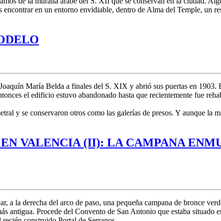
os de la muralla árabe del S. XII que se conservan en la ciudad. Algu
 encontrar en un entorno envidiable, dentro de Alma del Temple, un re
MODELO
Joaquín María Belda a finales del S. XIX y abrió sus puertas en 1903.
entonces el edificio estuvo abandonado hasta que recientemente fue reha
tral y se conservaron otros como las galerías de presos. Y aunque la ma
N VALENCIA (II): LA CAMPANA ENM
rvar, a la derecha del arco de paso, una pequeña campana de bronce verd
s antigua. Procede del Convento de San Antonio que estaba situado en 
l recién construido Portal de Serranos.