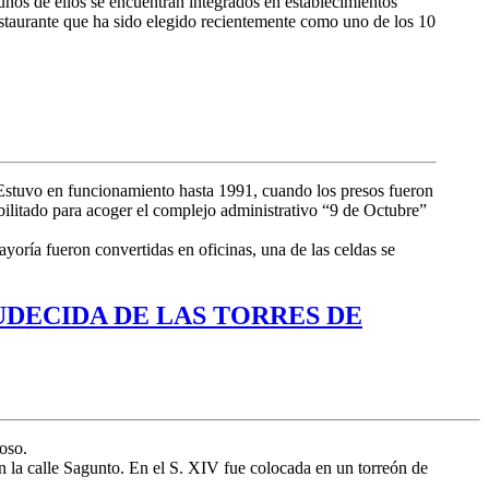
nos de ellos se encuentran integrados en establecimientos
staurante que ha sido elegido recientemente como uno de los 10
 Estuvo en funcionamiento hasta 1991, cuando los presos fueron
bilitado para acoger el complejo admi
nistrativo “9 de Octubre”
yoría fueron convertidas en oficinas, una de las celdas se
UDECIDA DE LAS TORRES DE
oso.
la calle Sagunto. En el S. XIV f
ue colocada en un torreón de