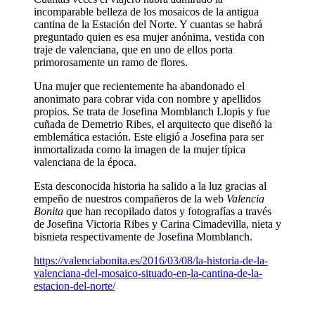
incomparable belleza de los mosaicos de la antigua
cantina de la Estación del Norte. Y cuantas se habrá
preguntado quien es esa mujer anónima, vestida con
traje de valenciana, que en uno de ellos porta
primorosamente un ramo de flores.
Una mujer que recientemente ha abandonado el
anonimato para cobrar vida con nombre y apellidos
propios. Se trata de Josefina Momblanch Llopis y fue
cuñada de Demetrio Ribes, el arquitecto que diseñó la
emblemática estación. Este eligió a Josefina para ser
inmortalizada como la imagen de la mujer típica
valenciana de la época.
Esta desconocida historia ha salido a la luz gracias al
empeño de nuestros compañeros de la web
Valencia
Bonita
que han recopilado datos y fotografías a través
de Josefina Victoria Ribes y Carina Cimadevilla, nieta y
bisnieta respectivamente de Josefina Momblanch.
https://valenciabonita.es/2016/03/08/la-historia-de-la-
valenciana-del-mosaico-situado-en-la-cantina-de-la-
estacion-del-norte/