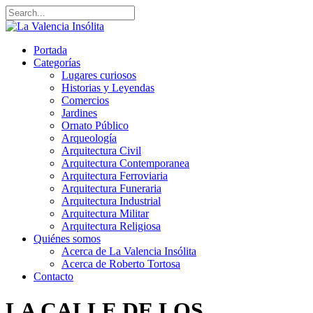
Portada
Categorías
Lugares curiosos
Historias y Leyendas
Comercios
Jardines
Ornato Público
Arqueología
Arquitectura Civil
Arquitectura Contemporanea
Arquitectura Ferroviaria
Arquitectura Funeraria
Arquitectura Industrial
Arquitectura Militar
Arquitectura Religiosa
Quiénes somos
Acerca de La Valencia Insólita
Acerca de Roberto Tortosa
Contacto
LA CALLE DE LOS