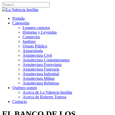
Portada
Categorías
Lugares curiosos
Historias y Leyendas
Comercios
Jardines
Ornato Público
Arqueología
Arquitectura Civil
Arquitectura Contemporanea
Arquitectura Ferroviaria
Arquitectura Funeraria
Arquitectura Industrial
Arquitectura Militar
Arquitectura Religiosa
Quiénes somos
Acerca de La Valencia Insólita
Acerca de Roberto Tortosa
Contacto
EL BANCO DE LOS