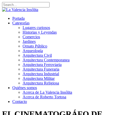
Portada
Categorías
Lugares curiosos
Historias y Leyendas
Comercios
Jardines
Ornato Público
Arqueología
Arquitectura Civil
Arquitectura Contemporanea
Arquitectura Ferroviaria
Arquitectura Funeraria
Arquitectura Industrial
Arquitectura Militar
Arquitectura Religiosa
Quiénes somos
Acerca de La Valencia Insólita
Acerca de Roberto Tortosa
Contacto
EL CINEMATOGRÁFO DE