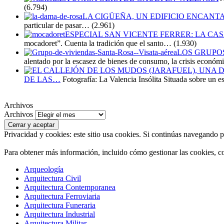
(6.794)
LA CIGÜEÑA, UN EDIFICIO ENCANT
particular de pasar…
(2.961)
ESPECIAL SAN VICENTE FERRER: LA CA
mocadoret”. Cuenta la tradición que el santo…
(1.930)
LOS GRUPOS
alentado por la escasez de bienes de consumo, la crisis económ
DE LAS…
Fotografía: La Valencia Insólita Situada sobre un e
Archivos
Archivos
Privacidad y cookies: este sitio usa cookies. Si continúas navegando po
Para obtener más información, incluido cómo gestionar las cookies, c
Arqueología
Arquitectura Civil
Arquitectura Contemporanea
Arquitectura Ferroviaria
Arquitectura Funeraria
Arquitectura Industrial
Arquitectura Militar