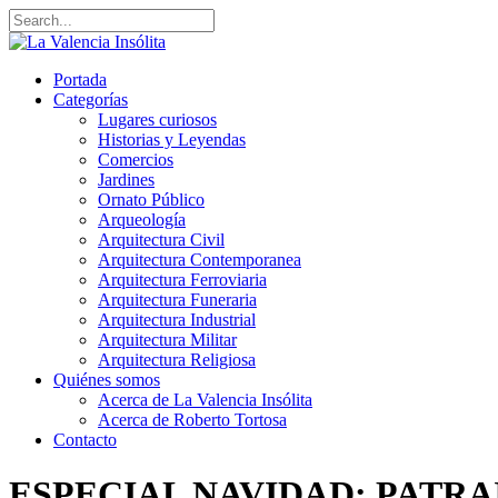
Portada
Categorías
Lugares curiosos
Historias y Leyendas
Comercios
Jardines
Ornato Público
Arqueología
Arquitectura Civil
Arquitectura Contemporanea
Arquitectura Ferroviaria
Arquitectura Funeraria
Arquitectura Industrial
Arquitectura Militar
Arquitectura Religiosa
Quiénes somos
Acerca de La Valencia Insólita
Acerca de Roberto Tortosa
Contacto
ESPECIAL NAVIDAD: PATRAI