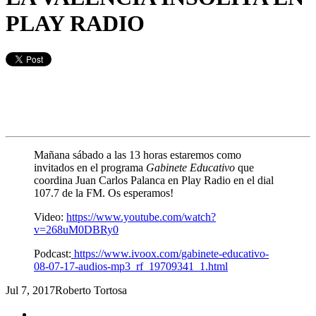
PLAY RADIO
Mañana sábado a las 13 horas estaremos como
invitados en el programa
Gabinete Educativo
que
coordina Juan Carlos Palanca en Play Radio en el dial
107.7 de la FM. Os esperamos!
Video:
https://www.youtube.com/watch?
v=268uM0DBRy0
Podcast:
https://www.ivoox.com/gabinete-educativo-
08-07-17-audios-mp3_rf_19709341_1.html
Jul 7, 2017
Roberto Tortosa