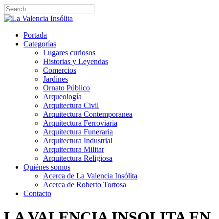
Portada
Categorías
Lugares curiosos
Historias y Leyendas
Comercios
Jardines
Ornato Público
Arqueología
Arquitectura Civil
Arquitectura Contemporanea
Arquitectura Ferroviaria
Arquitectura Funeraria
Arquitectura Industrial
Arquitectura Militar
Arquitectura Religiosa
Quiénes somos
Acerca de La Valencia Insólita
Acerca de Roberto Tortosa
Contacto
LA VALENCIA INSOLITA EN