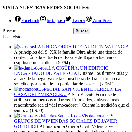
VISITA NUESTRAS REDES SOCIALES:
Facebook
Instagram
Twitter
WordPress
Buscar:
Lo + visto
LA ÚNICA OBRA DE GAUDÍ EN VALENCIA
A principios del S. XX la familia Oltra abrió una tienda de
confección a la entrada del Pasaje de Ripalda haciendo
esquina con la calle…
(6.794)
LA CIGÜEÑA, UN EDIFICIO
ENCANTADO DE VALENCIA
Durante los últimos días y
a raíz de la negativa de la Consellería de Transparencia a la
solicitud por parte de un particular de pasar…
(2.961)
ESPECIAL SAN VICENTE FERRER: LA
CASA DEL “MIRACLE…
A San Vicente Ferrer se le
atribuyen numerosos milagros. Entre ellos, quizás el más
renombrado sea el “del mocadoret”. Cuenta la tradición que el
santo…
(1.930)
LOS
GRUPOS DE VIVIENDAS SOCIALES DE JAVIER
GOERLICH
Al finalizar la Guerra Civil, Valencia se
encontró con un panorama desolador alentado por la escasez