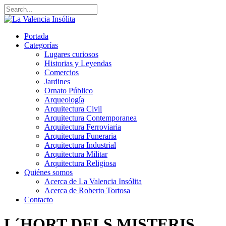
Portada
Categorías
Lugares curiosos
Historias y Leyendas
Comercios
Jardines
Ornato Público
Arqueología
Arquitectura Civil
Arquitectura Contemporanea
Arquitectura Ferroviaria
Arquitectura Funeraria
Arquitectura Industrial
Arquitectura Militar
Arquitectura Religiosa
Quiénes somos
Acerca de La Valencia Insólita
Acerca de Roberto Tortosa
Contacto
L´HORT DELS MISTERIS