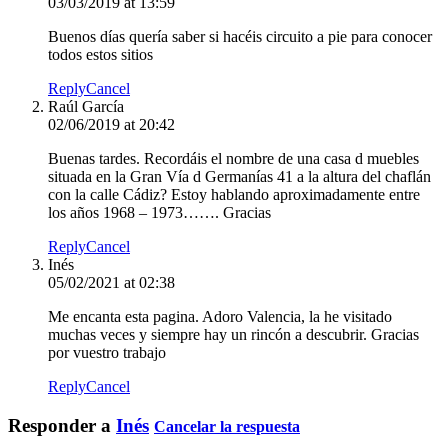
03/03/2019 at 13:59
Buenos días quería saber si hacéis circuito a pie para conocer
todos estos sitios
Reply
Cancel
Raúl García
02/06/2019 at 20:42
Buenas tardes. Recordáis el nombre de una casa d muebles
situada en la Gran Vía d Germanías 41 a la altura del chaflán
con la calle Cádiz? Estoy hablando aproximadamente entre
los años 1968 – 1973……. Gracias
Reply
Cancel
Inés
05/02/2021 at 02:38
Me encanta esta pagina. Adoro Valencia, la he visitado
muchas veces y siempre hay un rincón a descubrir. Gracias
por vuestro trabajo
Reply
Cancel
Responder a
Inés
Cancelar la respuesta