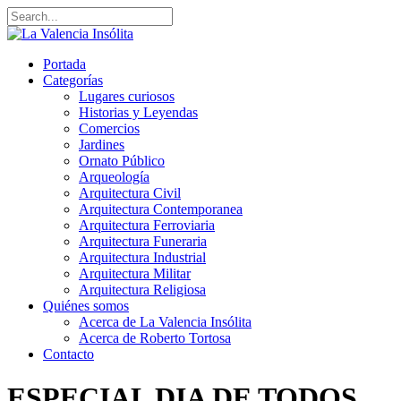
Portada
Categorías
Lugares curiosos
Historias y Leyendas
Comercios
Jardines
Ornato Público
Arqueología
Arquitectura Civil
Arquitectura Contemporanea
Arquitectura Ferroviaria
Arquitectura Funeraria
Arquitectura Industrial
Arquitectura Militar
Arquitectura Religiosa
Quiénes somos
Acerca de La Valencia Insólita
Acerca de Roberto Tortosa
Contacto
ESPECIAL DIA DE TODOS