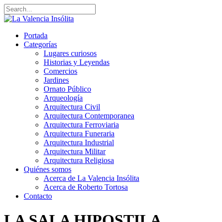
Portada
Categorías
Lugares curiosos
Historias y Leyendas
Comercios
Jardines
Ornato Público
Arqueología
Arquitectura Civil
Arquitectura Contemporanea
Arquitectura Ferroviaria
Arquitectura Funeraria
Arquitectura Industrial
Arquitectura Militar
Arquitectura Religiosa
Quiénes somos
Acerca de La Valencia Insólita
Acerca de Roberto Tortosa
Contacto
LA SALA HIPOSTILA