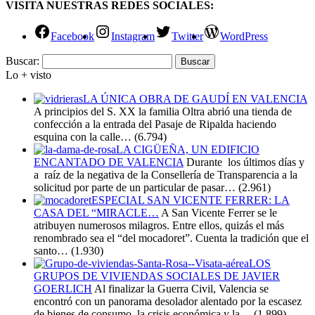
VISITA NUESTRAS REDES SOCIALES:
Facebook
Instagram
Twitter
WordPress
Buscar:
Lo + visto
LA ÚNICA OBRA DE GAUDÍ EN VALENCIA
A principios del S. XX la familia Oltra abrió una tienda de
confección a la entrada del Pasaje de Ripalda haciendo
esquina con la calle…
(6.794)
LA CIGÜEÑA, UN EDIFICIO
ENCANTADO DE VALENCIA
Durante los últimos días y
a raíz de la negativa de la Consellería de Transparencia a la
solicitud por parte de un particular de pasar…
(2.961)
ESPECIAL SAN VICENTE FERRER: LA
CASA DEL “MIRACLE…
A San Vicente Ferrer se le
atribuyen numerosos milagros. Entre ellos, quizás el más
renombrado sea el “del mocadoret”. Cuenta la tradición que el
santo…
(1.930)
LOS
GRUPOS DE VIVIENDAS SOCIALES DE JAVIER
GOERLICH
Al finalizar la Guerra Civil, Valencia se
encontró con un panorama desolador alentado por la escasez
de bienes de consumo, la crisis económica y la…
(1.899)