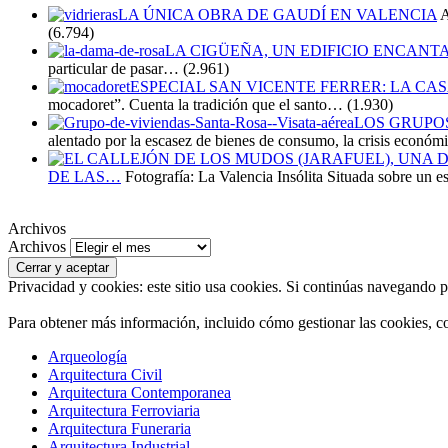
LA ÚNICA OBRA DE GAUDÍ EN VALENCIA
A
(6.794)
LA CIGÜEÑA, UN EDIFICIO ENCANT
particular de pasar…
(2.961)
ESPECIAL SAN VICENTE FERRER: LA CA
mocadoret”. Cuenta la tradición que el santo…
(1.930)
LOS GRUPOS
alentado por la escasez de bienes de consumo, la crisis económ
DE LAS…
Fotografía: La Valencia Insólita Situada sobre un e
Archivos
Archivos
Privacidad y cookies: este sitio usa cookies. Si continúas navegando po
Para obtener más información, incluido cómo gestionar las cookies, c
Arqueología
Arquitectura Civil
Arquitectura Contemporanea
Arquitectura Ferroviaria
Arquitectura Funeraria
Arquitectura Industrial