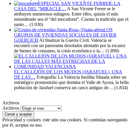
ESPECIAL SAN VICENTE FERRER: LA
CASA DEL “MIRACLE…
A San Vicente Ferrer se le
atribuyen numerosos milagros. Entre ellos, quizás el más
renombrado sea el “del mocadoret”. Cuenta la tradición que el
santo…
(1.930)
LOS
GRUPOS DE VIVIENDAS SOCIALES DE JAVIER
GOERLICH
Al finalizar la Guerra Civil, Valencia se
encontró con un panorama desolador alentado por la escasez
de bienes de consumo, la crisis económica y la…
(1.899)
EL CALLEJÓN DE LOS MUDOS (JARAFUEL), UNA
DE LAS…
Fotografía: La Valencia Insólita Situada sobre un
estratégico promontorio que domina el Valle de Ayora, la bella
población de Jarafuel conserva un casco antiguo de…
(1.834)
Archivos
Archivos
Privacidad y cookies: este sitio usa cookies. Si continúas navegando
por él, aceptas su uso.