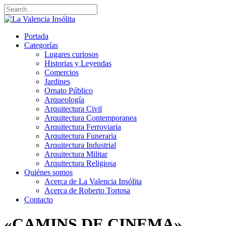
Portada
Categorías
Lugares curiosos
Historias y Leyendas
Comercios
Jardines
Ornato Público
Arqueología
Arquitectura Civil
Arquitectura Contemporanea
Arquitectura Ferroviaria
Arquitectura Funeraria
Arquitectura Industrial
Arquitectura Militar
Arquitectura Religiosa
Quiénes somos
Acerca de La Valencia Insólita
Acerca de Roberto Tortosa
Contacto
«CAMINS DE CINEMA»