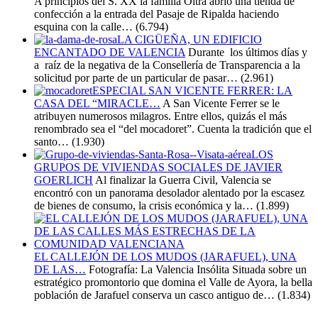
A principios del S. XX la familia Oltra abrió una tienda de
confección a la entrada del Pasaje de Ripalda haciendo
esquina con la calle…
(6.794)
LA CIGÜEÑA, UN EDIFICIO
ENCANTADO DE VALENCIA
Durante los últimos días y
a raíz de la negativa de la Consellería de Transparencia a la
solicitud por parte de un particular de pasar…
(2.961)
ESPECIAL SAN VICENTE FERRER: LA
CASA DEL “MIRACLE…
A San Vicente Ferrer se le
atribuyen numerosos milagros. Entre ellos, quizás el más
renombrado sea el “del mocadoret”. Cuenta la tradición que el
santo…
(1.930)
LOS
GRUPOS DE VIVIENDAS SOCIALES DE JAVIER
GOERLICH
Al finalizar la Guerra Civil, Valencia se
encontró con un panorama desolador alentado por la escasez
de bienes de consumo, la crisis económica y la…
(1.899)
EL CALLEJÓN DE LOS MUDOS (JARAFUEL), UNA
DE LAS…
Fotografía: La Valencia Insólita Situada sobre un
estratégico promontorio que domina el Valle de Ayora, la bella
población de Jarafuel conserva un casco antiguo de…
(1.834)