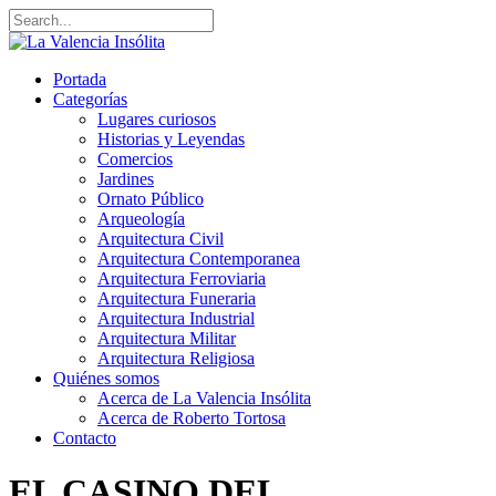
Portada
Categorías
Lugares curiosos
Historias y Leyendas
Comercios
Jardines
Ornato Público
Arqueología
Arquitectura Civil
Arquitectura Contemporanea
Arquitectura Ferroviaria
Arquitectura Funeraria
Arquitectura Industrial
Arquitectura Militar
Arquitectura Religiosa
Quiénes somos
Acerca de La Valencia Insólita
Acerca de Roberto Tortosa
Contacto
EL CASINO DEL