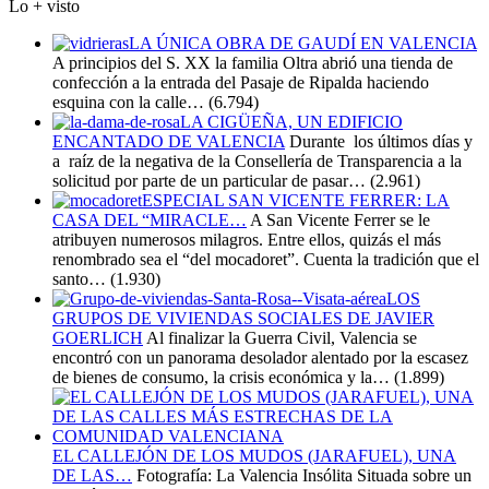
Lo + visto
LA ÚNICA OBRA DE GAUDÍ EN VALENCIA
A principios del S. XX la familia Oltra abrió una tienda de
confección a la entrada del Pasaje de Ripalda haciendo
esquina con la calle…
(6.794)
LA CIGÜEÑA, UN EDIFICIO
ENCANTADO DE VALENCIA
Durante los últimos días y
a raíz de la negativa de la Consellería de Transparencia a la
solicitud por parte de un particular de pasar…
(2.961)
ESPECIAL SAN VICENTE FERRER: LA
CASA DEL “MIRACLE…
A San Vicente Ferrer se le
atribuyen numerosos milagros. Entre ellos, quizás el más
renombrado sea el “del mocadoret”. Cuenta la tradición que el
santo…
(1.930)
LOS
GRUPOS DE VIVIENDAS SOCIALES DE JAVIER
GOERLICH
Al finalizar la Guerra Civil, Valencia se
encontró con un panorama desolador alentado por la escasez
de bienes de consumo, la crisis económica y la…
(1.899)
EL CALLEJÓN DE LOS MUDOS (JARAFUEL), UNA
DE LAS…
Fotografía: La Valencia Insólita Situada sobre un