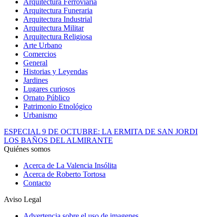
Arquitectura Ferroviaria
Arquitectura Funeraria
Arquitectura Industrial
Arquitectura Militar
Arquitectura Religiosa
Arte Urbano
Comercios
General
Historias y Leyendas
Jardines
Lugares curiosos
Ornato Público
Patrimonio Etnológico
Urbanismo
ESPECIAL 9 DE OCTUBRE: LA ERMITA DE SAN JORDI
LOS BAÑOS DEL ALMIRANTE
Quiénes somos
Acerca de La Valencia Insólita
Acerca de Roberto Tortosa
Contacto
Aviso Legal
Advertencia sobre el uso de imagenes