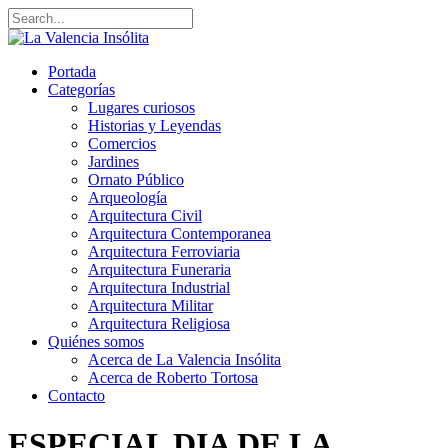
Portada
Categorías
Lugares curiosos
Historias y Leyendas
Comercios
Jardines
Ornato Público
Arqueología
Arquitectura Civil
Arquitectura Contemporanea
Arquitectura Ferroviaria
Arquitectura Funeraria
Arquitectura Industrial
Arquitectura Militar
Arquitectura Religiosa
Quiénes somos
Acerca de La Valencia Insólita
Acerca de Roberto Tortosa
Contacto
ESPECIAL DIA DE LA