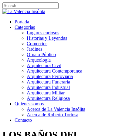
Portada
Categorías
Lugares curiosos
Historias y Leyendas
Comercios
Jardines
Ornato Público
Arqueología
Arquitectura Civil
Arquitectura Contemporanea
Arquitectura Ferroviaria
Arquitectura Funeraria
Arquitectura Industrial
Arquitectura Militar
Arquitectura Religiosa
Quiénes somos
Acerca de La Valencia Insólita
Acerca de Roberto Tortosa
Contacto
LOS BAÑOS DEL