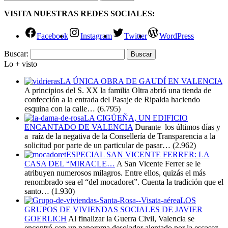
VISITA NUESTRAS REDES SOCIALES:
Facebook
Instagram
Twitter
WordPress
Buscar:
Lo + visto
LA ÚNICA OBRA DE GAUDÍ EN VALENCIA
A principios del S. XX la familia Oltra abrió una tienda de
confección a la entrada del Pasaje de Ripalda haciendo
esquina con la calle…
(6.795)
LA CIGÜEÑA, UN EDIFICIO
ENCANTADO DE VALENCIA
Durante los últimos días y
a raíz de la negativa de la Consellería de Transparencia a la
solicitud por parte de un particular de pasar…
(2.962)
ESPECIAL SAN VICENTE FERRER: LA
CASA DEL “MIRACLE…
A San Vicente Ferrer se le
atribuyen numerosos milagros. Entre ellos, quizás el más
renombrado sea el “del mocadoret”. Cuenta la tradición que el
santo…
(1.930)
LOS
GRUPOS DE VIVIENDAS SOCIALES DE JAVIER
GOERLICH
Al finalizar la Guerra Civil, Valencia se
encontró con un panorama desolador alentado por la escasez