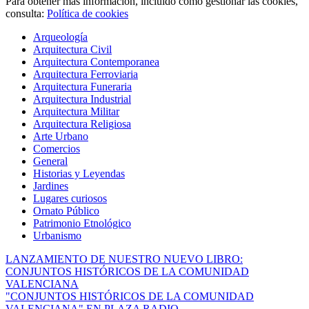
Para obtener más información, incluido cómo gestionar las cookies,
consulta:
Política de cookies
Arqueología
Arquitectura Civil
Arquitectura Contemporanea
Arquitectura Ferroviaria
Arquitectura Funeraria
Arquitectura Industrial
Arquitectura Militar
Arquitectura Religiosa
Arte Urbano
Comercios
General
Historias y Leyendas
Jardines
Lugares curiosos
Ornato Público
Patrimonio Etnológico
Urbanismo
LANZAMIENTO DE NUESTRO NUEVO LIBRO:
CONJUNTOS HISTÓRICOS DE LA COMUNIDAD
VALENCIANA
"CONJUNTOS HISTÓRICOS DE LA COMUNIDAD
VALENCIANA" EN PLAZA RADIO