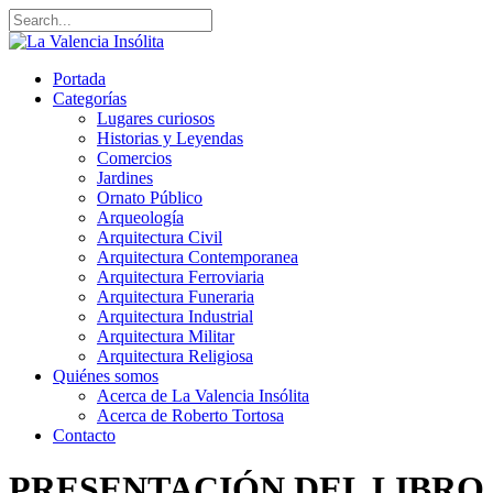
Portada
Categorías
Lugares curiosos
Historias y Leyendas
Comercios
Jardines
Ornato Público
Arqueología
Arquitectura Civil
Arquitectura Contemporanea
Arquitectura Ferroviaria
Arquitectura Funeraria
Arquitectura Industrial
Arquitectura Militar
Arquitectura Religiosa
Quiénes somos
Acerca de La Valencia Insólita
Acerca de Roberto Tortosa
Contacto
PRESENTACIÓN DEL LIBRO