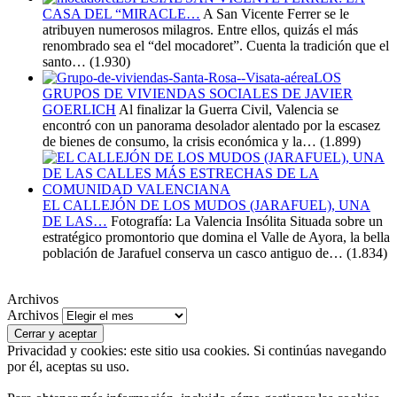
CASA DEL “MIRACLE…
A San Vicente Ferrer se le
atribuyen numerosos milagros. Entre ellos, quizás el más
renombrado sea el “del mocadoret”. Cuenta la tradición que el
santo…
(1.930)
LOS
GRUPOS DE VIVIENDAS SOCIALES DE JAVIER
GOERLICH
Al finalizar la Guerra Civil, Valencia se
encontró con un panorama desolador alentado por la escasez
de bienes de consumo, la crisis económica y la…
(1.899)
EL CALLEJÓN DE LOS MUDOS (JARAFUEL), UNA
DE LAS…
Fotografía: La Valencia Insólita Situada sobre un
estratégico promontorio que domina el Valle de Ayora, la bella
población de Jarafuel conserva un casco antiguo de…
(1.834)
Archivos
Archivos
Privacidad y cookies: este sitio usa cookies. Si continúas navegando
por él, aceptas su uso.