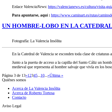
Enlace
ValenciaNews
:
https://valencianews.es/cultura/visita-gui
Para apuntarse, aquí :
https://www.caminart.es/rutas/camins
UN HOMBRE-LOBO EN LA CATEDRAL
Fotografía: La Valencia Insólita
En la Catedral de Valencia se esconden toda clase de criaturas
Junto a la puerta de acceso a la capilla del Santo Cáliz un homb
medieval que representa al hombre salvaje que vivía en los bo
Página 3 de 13
«
1
2
3
4
5
...
10
...
»
Última »
Quiénes somos
Acerca de La Valencia Insólita
Acerca de Roberto Tortosa
Contacto
Aviso Legal