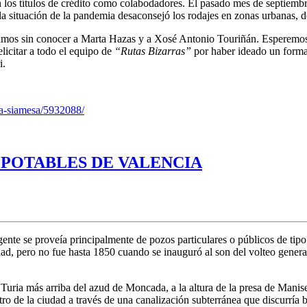
 títulos de crédito como colabodadores. El pasado mes de septiembre e
a situación de la pandemia desaconsejó los rodajes en zonas urbanas, d
amos sin conocer a Marta Hazas y a Xosé Antonio Touriñán. Esperemos
licitar a todo el equipo de
“Rutas Bizarras”
por haber ideado un format
i.
eja-siamesa/5932088/
 POTABLES DE VALENCIA
gente se proveía principalmente de pozos particulares o públicos de ti
ad, pero no fue hasta 1850 cuando se inauguró al son del volteo gener
ío Turia más arriba del azud de Moncada, a la altura de la presa de Mani
ntro de la ciudad a través de una canalización subterránea que discurría