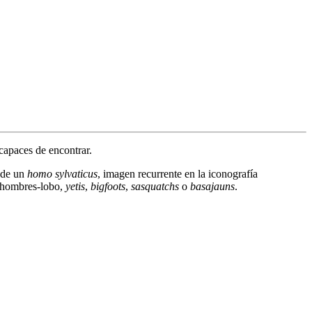
capaces de encontrar.
a de un
homo sylvaticus
, imagen recurrente en la iconografía
o hombres-lobo,
yetis
,
bigfoots
,
sasquatchs
o
basajauns
.