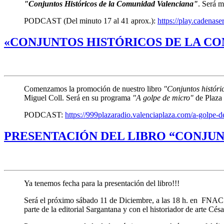
"Conjuntos Históricos de la Comunidad Valenciana"
. Será m
PODCAST (Del minuto 17 al 41 aprox.):
https://play.cadena
«CONJUNTOS HISTÓRICOS DE LA CO
Comenzamos la promoción de nuestro libro
"Conjuntos histór
Miguel Coll. Será en su programa
"A golpe de micro"
de Plaza 
PODCAST:
https://999plazaradio.valenciaplaza.com/a-golpe-d
PRESENTACIÓN DEL LIBRO “CONJU
Ya tenemos fecha para la presentación del libro!!!
Será el próximo sábado 11 de Diciembre, a las 18 h. en FNAC
parte de la editorial Sargantana y con el historiador de arte Cé