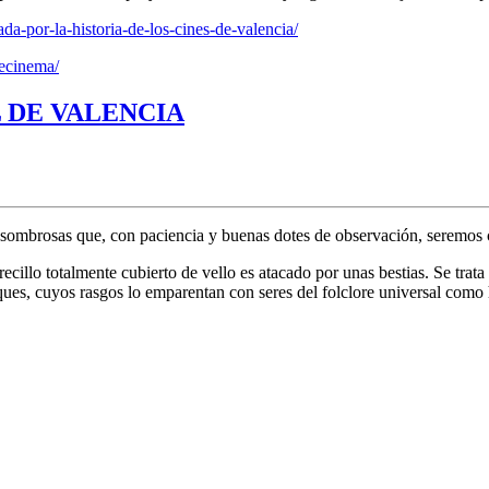
ada-por-la-historia-de-los-cines-de-valencia/
decinema/
 DE VALENCIA
 asombrosas que, con paciencia y buenas dotes de observación, seremos 
recillo totalmente cubierto de vello es atacado por unas bestias. Se trat
sques, cuyos rasgos lo emparentan con seres del folclore universal com