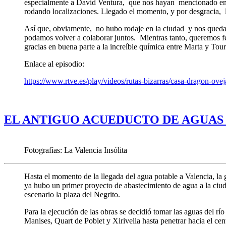
especialmente a David Ventura, que nos hayan mencionado en los
rodando localizaciones. Llegado el momento, y por desgracia, l
Así que, obviamente, no hubo rodaje en la ciudad y nos qued
podamos volver a colaborar juntos. Mientras tanto, queremos fe
gracias en buena parte a la increíble química entre Marta y Tour
Enlace al episodio:
https://www.rtve.es/play/videos/rutas-bizarras/casa-dragon-ov
EL ANTIGUO ACUEDUCTO DE AGUAS
Fotografías: La Valencia Insólita
Hasta el momento de la llegada del agua potable a Valencia, la 
ya hubo un primer proyecto de abastecimiento de agua a la ciud
escenario la plaza del Negrito.
Para la ejecución de las obras se decidió tomar las aguas del r
Manises, Quart de Poblet y Xirivella hasta penetrar hacia el ce