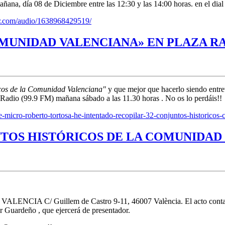
añana, día 08 de Diciembre entre las 12:30 y las 14:00 horas. en el dia
ser.com/audio/1638968429519/
MUNIDAD VALENCIANA» EN PLAZA R
icos de la Comunidad Valenciana"
y que mejor que hacerlo siendo entre
Radio (99.9 FM) mañana sábado a las 11.30 horas . No os lo perdáis!!
e-micro-roberto-tortosa-he-intentado-recopilar-32-conjuntos-historico
NTOS HISTÓRICOS DE LA COMUNIDAD
 VALENCIA C/ Guillem de Castro 9-11, 46007 València. El acto contar
sar Guardeño , que ejercerá de presentador.