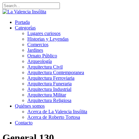
Portada
Categorías
Lugares curiosos
Historias y Leyendas
Comercios
Jardines
Ornato Público
Arqueología
Arquitectura Civil
Arquitectura Contemporanea
Arquitectura Ferroviaria
Arquitectura Funeraria
Arquitectura Industrial
Arquitectura Militar
Arquitectura Religiosa
Quiénes somos
Acerca de La Valencia Insólita
Acerca de Roberto Tortosa
Contacto
General
130