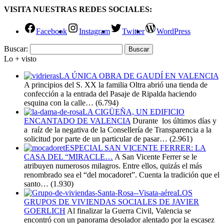
VISITA NUESTRAS REDES SOCIALES:
Facebook
Instagram
Twitter
WordPress
Buscar:
Lo + visto
LA ÚNICA OBRA DE GAUDÍ EN VALENCIA
A principios del S. XX la familia Oltra abrió una tienda de
confección a la entrada del Pasaje de Ripalda haciendo
esquina con la calle…
(6.794)
LA CIGÜEÑA, UN EDIFICIO
ENCANTADO DE VALENCIA
Durante los últimos días y
a raíz de la negativa de la Consellería de Transparencia a la
solicitud por parte de un particular de pasar…
(2.961)
ESPECIAL SAN VICENTE FERRER: LA
CASA DEL “MIRACLE…
A San Vicente Ferrer se le
atribuyen numerosos milagros. Entre ellos, quizás el más
renombrado sea el “del mocadoret”. Cuenta la tradición que el
santo…
(1.930)
LOS
GRUPOS DE VIVIENDAS SOCIALES DE JAVIER
GOERLICH
Al finalizar la Guerra Civil, Valencia se
encontró con un panorama desolador alentado por la escasez